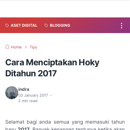
ASET DIGITAL
BLOGGING
Home
Tips
Cara Menciptakan Hoky
Ditahun 2017
indra
03 January 2017
•
2
min read
Selamat bagi anda semua yang memasuki tahun
baru
2017
. Banyak kenangan tentunya ketika akan