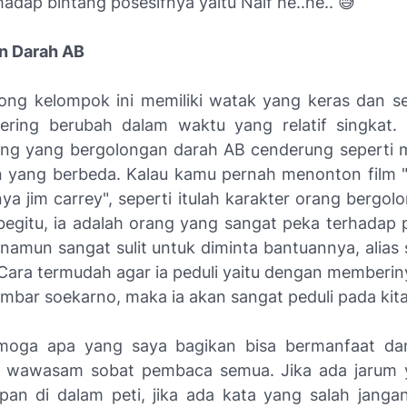
adap bintang posesifnya yaitu Naif he..he.. 😅
n Darah AB
ong kelompok ini memiliki watak yang keras dan sed
ering berubah dalam waktu yang relatif singkat. 
ng yang bergolongan darah AB cenderung seperti m
n yang berbeda. Kalau kamu pernah menonton film 
ya jim carrey", seperti itulah karakter orang bergo
begitu, ia adalah orang yang sangat peka terhadap 
 namun sangat sulit untuk diminta bantuannya, alias 
. Cara termudah agar ia peduli yaitu dengan memberin
mbar soekarno, maka ia akan sangat peduli pada kita 
emoga apa yang saya bagikan bisa bermanfaat dan
wawasam sobat pembaca semua. Jika ada jarum 
pan di dalam peti, jika ada kata yang salah janga