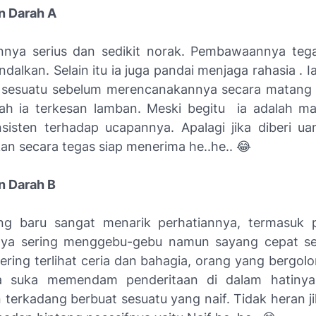
 Darah A
nya serius dan sedikit norak. Pembawaannya tega
ndalkan. Selain itu ia juga pandai menjaga rahasia . I
 sesuatu sebelum merencanakannya secara matang 
lah ia terkesan lamban. Meski begitu ia adalah m
sisten terhadap ucapannya. Apalagi jika diberi ua
kan secara tegas siap menerima he..he.. 😂
 Darah B
ng baru sangat menarik perhatiannya, termasuk 
ya sering menggebu-gebu namun sayang cepat sek
ering terlihat ceria dan bahagia, orang yang bergol
a suka memendam penderitaan di dalam hatinya.
n terkadang berbuat sesuatu yang naif. Tidak heran ji