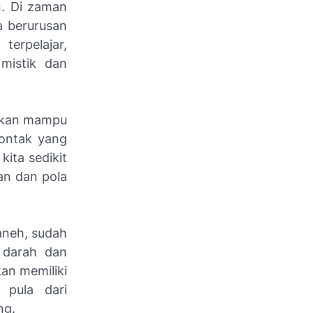
. Di zaman
a berurusan
erpelajar,
 mistik dan
 akan mampu
kontak yang
ita sedikit
an dan pola
aneh, sudah
 darah dan
an memiliki
 pula dari
ng.