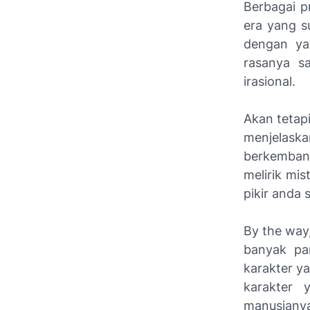
Berbagai 
era yang s
dengan ya
rasanya sa
irasional.
Akan tetap
menjelaska
berkembang
melirik mi
pikir anda s
By the way
banyak pa
karakter y
karakter 
manusianya