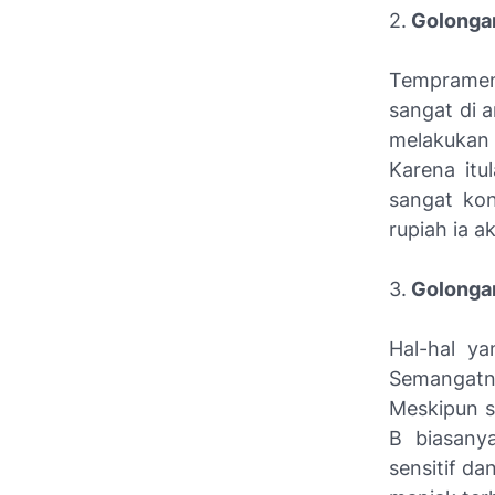
2.
Golongan
Tempramen
sangat di a
melakukan
Karena itu
sangat kon
rupiah ia a
3.
Golongan
Hal-hal ya
Semangatn
Meskipun s
B biasany
sensitif da