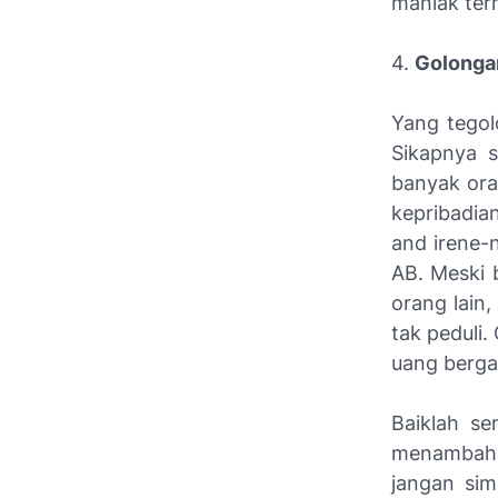
maniak terh
4.
Golonga
Yang tegol
Sikapnya s
banyak ora
kepribadia
and irene-n
AB. Meski 
orang lain,
tak peduli
uang berga
Baiklah s
menambah 
jangan sim