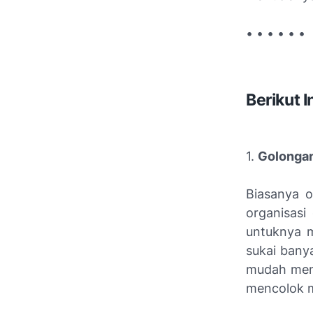
• • • • • •
Berikut 
1.
Golongan
Biasanya 
organisasi
untuknya m
sukai banya
mudah meng
mencolok m