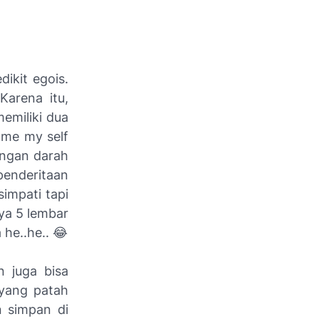
ikit egois.
Karena itu,
emiliki dua
"me my self
longan darah
penderitaan
simpati tapi
ya 5 lembar
he..he.. 😂
 juga bisa
yang patah
n simpan di