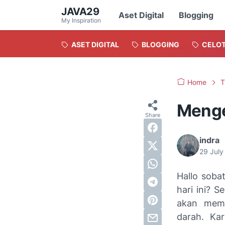
JAVA29
Aset Digital
Blogging
My Inspiration
ASET DIGITAL
BLOGGING
CELO
Home
T
Menge
indra
29 Jul
Hallo soba
hari ini? 
akan memb
darah. Kar