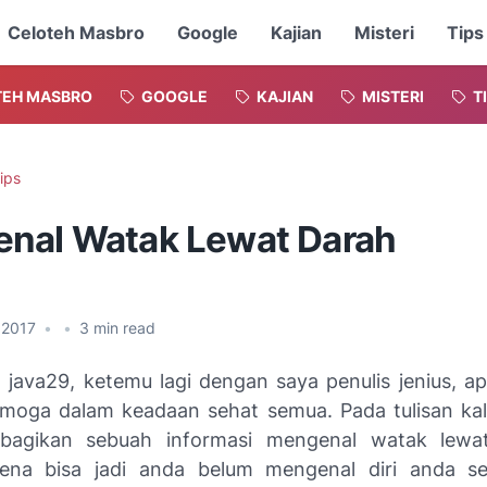
Celoteh Masbro
Google
Kajian
Misteri
Tips
TEH MASBRO
GOOGLE
KAJIAN
MISTERI
T
ips
nal Watak Lewat Darah
y 2017
•
•
3
min read
t java29, ketemu lagi dengan saya penulis jenius, a
Semoga dalam keadaan sehat semua. Pada tulisan kali 
agikan sebuah informasi mengenal watak lewa
ena bisa jadi anda belum mengenal diri anda se