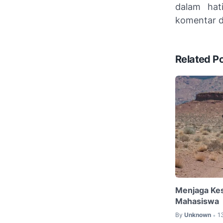
dalam hat
komentar d
Related P
Menjaga Kes
Mahasiswa
By
Unknown
1
•