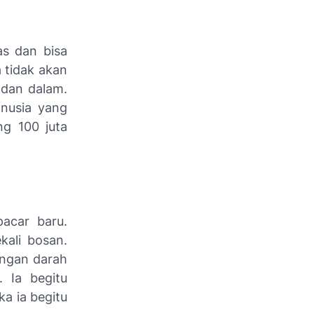
s dan bisa
a tidak akan
dan dalam.
anusia yang
ng 100 juta
pacar baru.
ali bosan.
ongan darah
 Ia begitu
ka ia begitu