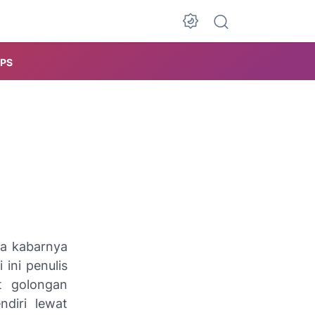
IPS
pa kabarnya
ini penulis
t golongan
ndiri lewat