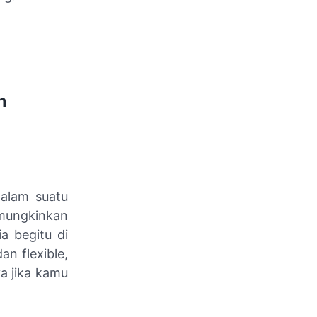
h
alam suatu
emungkinkan
a begitu di
an flexible,
a jika kamu