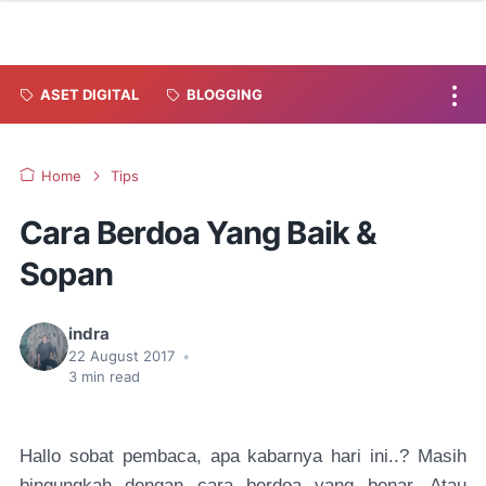
ASET DIGITAL
BLOGGING
Home
Tips
Cara Berdoa Yang Baik &
Sopan
indra
22 August 2017
•
3
min read
Hallo sobat pembaca, apa kabarnya hari ini..? Masih
bingungkah dengan cara berdoa yang benar. Atau