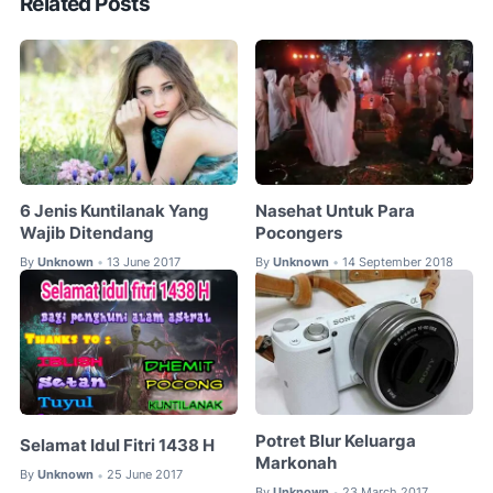
Related Posts
6 Jenis Kuntilanak Yang
Nasehat Untuk Para
Wajib Ditendang
Pocongers
By
Unknown
13 June 2017
By
Unknown
14 September 2018
•
•
Potret Blur Keluarga
Selamat Idul Fitri 1438 H
Markonah
By
Unknown
25 June 2017
•
By
Unknown
23 March 2017
•