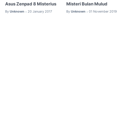
Asus Zenpad 8 Misterius
Misteri Bulan Mulud
By
Unknown
20 January 2017
By
Unknown
01 November 2019
•
•