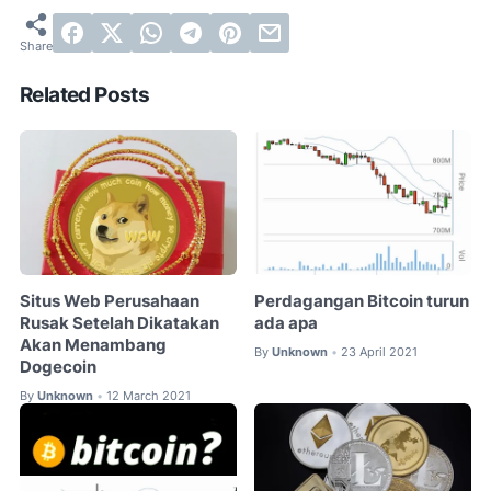
Related Posts
Situs Web Perusahaan
Perdagangan Bitcoin turun
Rusak Setelah Dikatakan
ada apa
Akan Menambang
By
Unknown
23 April 2021
•
Dogecoin
By
Unknown
12 March 2021
•